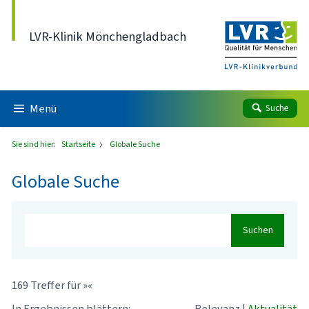
Direkt zum Inhalt
LVR-Klinik Mönchengladbach
Menü
Suche
Sie sind hier:
Startseite
Globale Suche
Globale Suche
Suchen
169 Treffer für »«
In Ergebnissen blättern:
Relevanz
|
Aktualität