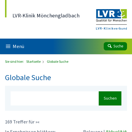
Direkt zum Inhalt
LVR-Klinik Mönchengladbach
Menü
Suche
Sie sind hier:
Startseite
Globale Suche
Globale Suche
Suchen
169 Treffer für »«
In Ergebnissen blättern:
Relevanz
|
Aktualität