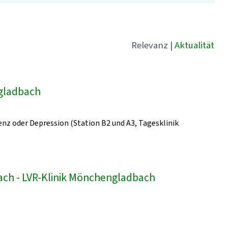
Relevanz
|
Aktualität
ngladbach
z oder Depression (Station B2 und A3, Tagesklinik
bach - LVR-Klinik Mönchengladbach