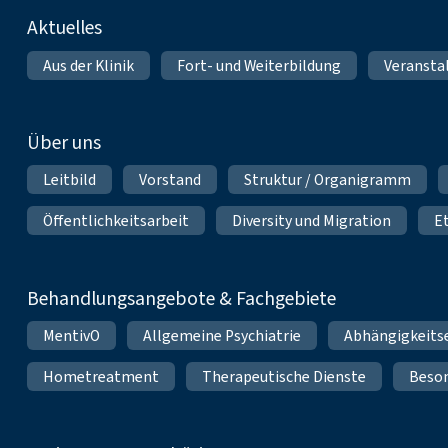
Fußnavigation
Aktuelles
Aus der Klinik
Fort- und Weiterbildung
Veransta
Über uns
Leitbild
Vorstand
Struktur / Organigramm
Öffentlichkeitsarbeit
Diversity und Migration
E
Behandlungsangebote & Fachgebiete
MentivO
Allgemeine Psychiatrie
Abhängigkeits
Hometreatment
Therapeutische Dienste
Beso