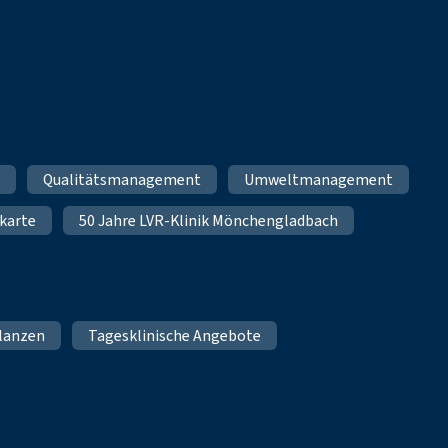
m
Qualitätsmanagement
Umweltmanagement
karte
50 Jahre LVR-Klinik Mönchengladbach
lanzen
Tagesklinische Angebote