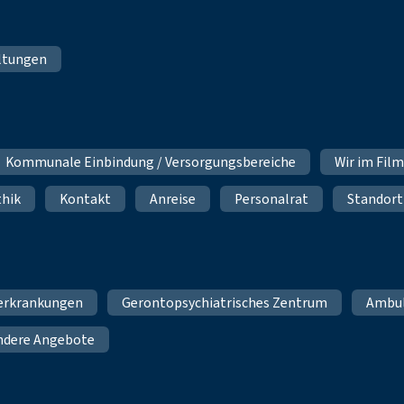
ltungen
Kommunale Einbindung / Versorgungsbereiche
Wir im Fil
thik
Kontakt
Anreise
Personalrat
Standort
erkrankungen
Gerontopsychiatrisches Zentrum
Ambu
ndere Angebote