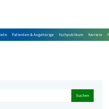
iete
Patienten & Angehörige
Fachpublikum
Karriere
Suchen