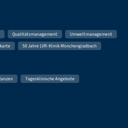
m
Qualitätsmanagement
Umweltmanagement
karte
50 Jahre LVR-Klinik Mönchengladbach
lanzen
Tagesklinische Angebote