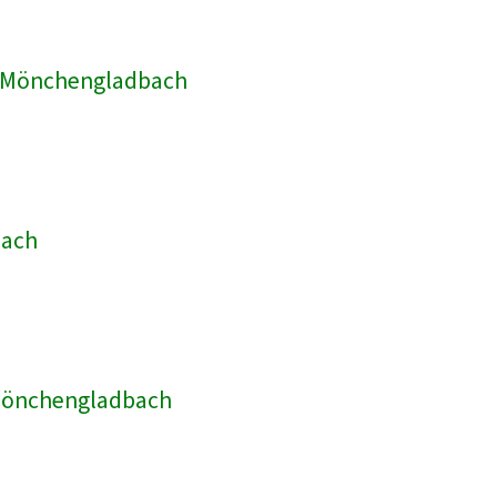
ik Mönchengladbach
bach
 Mönchengladbach