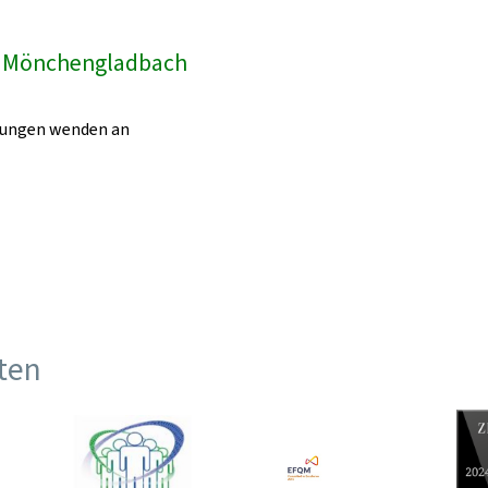
k Mönchengladbach
egungen wenden an
ften