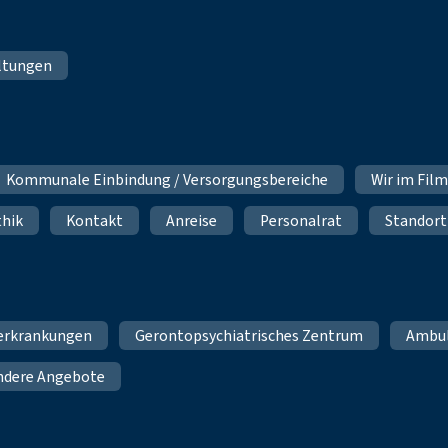
ltungen
Kommunale Einbindung / Versorgungsbereiche
Wir im Fil
thik
Kontakt
Anreise
Personalrat
Standort
erkrankungen
Gerontopsychiatrisches Zentrum
Ambu
ndere Angebote