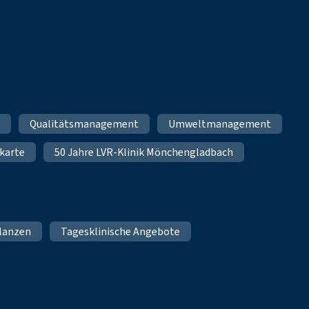
m
Qualitätsmanagement
Umweltmanagement
karte
50 Jahre LVR-Klinik Mönchengladbach
lanzen
Tagesklinische Angebote