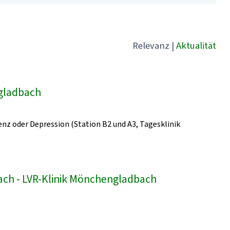
Relevanz
|
Aktualität
ngladbach
z oder Depression (Station B2 und A3, Tagesklinik
bach - LVR-Klinik Mönchengladbach