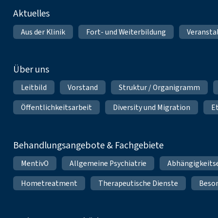
Fußnavigation
Aktuelles
Aus der Klinik
Fort- und Weiterbildung
Veransta
Über uns
Leitbild
Vorstand
Struktur / Organigramm
Öffentlichkeitsarbeit
Diversity und Migration
E
Behandlungsangebote & Fachgebiete
MentivO
Allgemeine Psychiatrie
Abhängigkeits
Hometreatment
Therapeutische Dienste
Beso