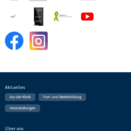
Fußnavigation
Aktuelles
Aus der Klinik
Fort- und Weiterbildung
Veranstaltungen
Über uns