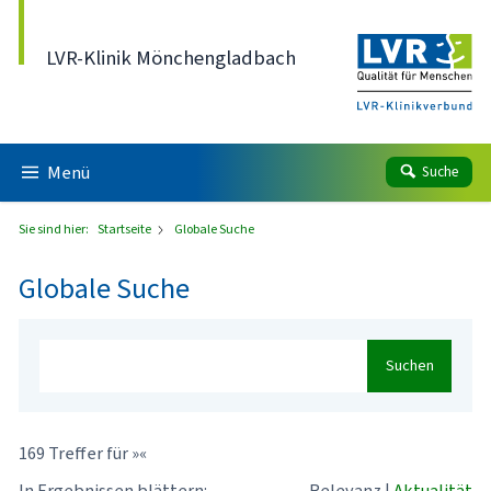
Direkt zum Inhalt
LVR-Klinik Mönchengladbach
Menü
Suche
Sie sind hier:
Startseite
Globale Suche
Globale Suche
Suchen
169 Treffer für »«
In Ergebnissen blättern:
Relevanz
|
Aktualität