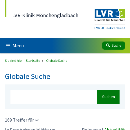
Direkt zum Inhalt
LVR-Klinik Mönchengladbach
Menü
Suche
Sie sind hier:
Startseite
Globale Suche
Globale Suche
Suchen
169 Treffer für »«
In Ergebnissen blättern:
Relevanz
|
Aktualität