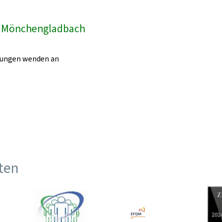
k Mönchengladbach
egungen wenden an
ften