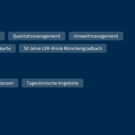
m
Qualitätsmanagement
Umweltmanagement
karte
50 Jahre LVR-Klinik Mönchengladbach
lanzen
Tagesklinische Angebote