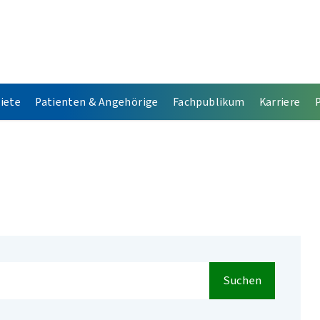
iete
Patienten & Angehörige
Fachpublikum
Karriere
Suchen