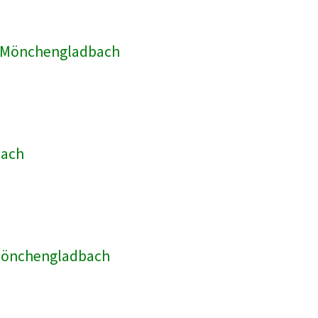
ik Mönchengladbach
bach
 Mönchengladbach