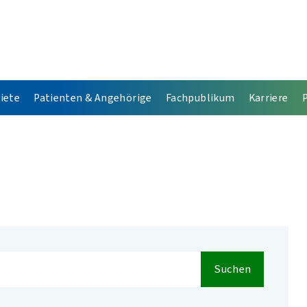
iete
Patienten & Angehörige
Fachpublikum
Karriere
Suchen