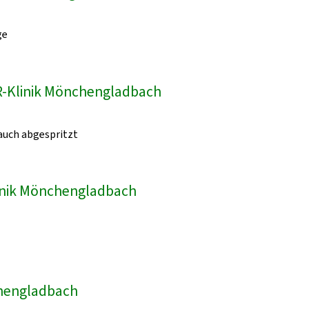
ge
VR-Klinik Mönchengladbach
auch abgespritzt
linik Mönchengladbach
chengladbach