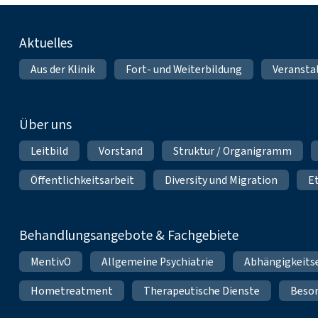
Fußnavigation
Aktuelles
Aus der Klinik
Fort- und Weiterbildung
Veransta
Über uns
Leitbild
Vorstand
Struktur / Organigramm
Öffentlichkeitsarbeit
Diversity und Migration
E
Behandlungsangebote & Fachgebiete
MentivO
Allgemeine Psychiatrie
Abhängigkeits
Hometreatment
Therapeutische Dienste
Beso