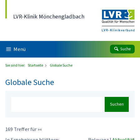
Direkt zum Inhalt
LVR-Klinik Mönchengladbach
Menü
Suche
Sie sind hier:
Startseite
Globale Suche
Globale Suche
Suchen
169 Treffer für »«
In Ergebnissen blättern:
Relevanz
|
Aktualität