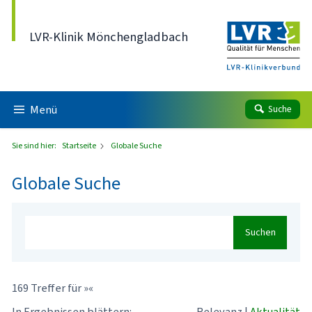
Direkt zum Inhalt
LVR-Klinik Mönchengladbach
Menü
Suche
Sie sind hier:
Startseite
Globale Suche
Globale Suche
Suchen
169 Treffer für »«
In Ergebnissen blättern:
Relevanz
|
Aktualität